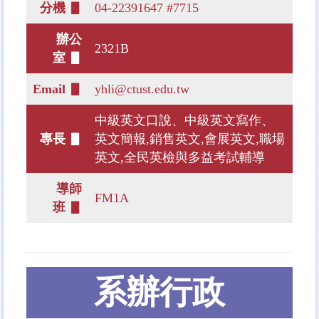
分機 ▋
04-22391647 #7715
辦公
2321B
室 ▋
Email ▋
yhli@ctust.edu.tw
中級英文口說、中級英文寫作、
專長 ▋
英文簡報,銷售英文,會展英文,職場
英文,全民英檢與多益考試輔導
導師
FM1A
班 ▋
系辦行政