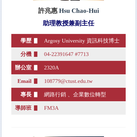
許兆惠
Hsu Chao-Hui
助理教授兼副主任
學歷 ▋
Argosy University 資訊科技博士
分機 ▋
04-22391647 #7713
辦公室 ▋
2320A
Email ▋
108779@ctust.edu.tw
專長 ▋
網路行銷 、企業數位轉型
導師班 ▋
FM3A