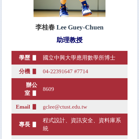
李桂春
Lee Guey-Chuen
助理教授
學歷 ▋
國立中興大學應用數學所博士
分機 ▋
04-22391647 #7714
辦公
8609
室 ▋
Email ▋
gclee@ctust.edu.tw
程式設計、資訊安全、資料庫系
專長 ▋
統