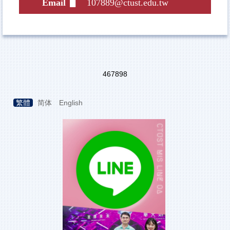
Email ▋
107889@ctust.edu.tw
4
6
7
8
9
8
繁體
简体
English