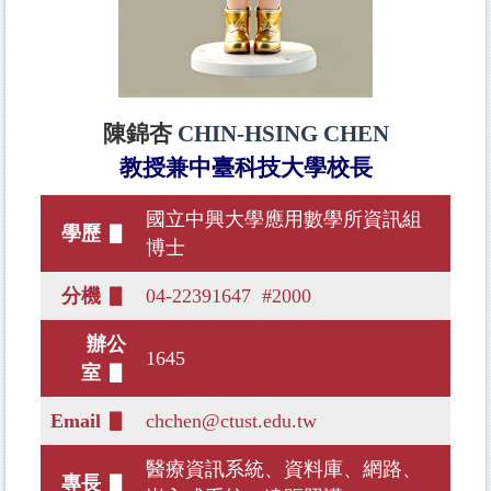
陳錦杏
CHIN-HSING CHEN
教授兼中臺科技大學校長
國立中興大學應用數學所資訊組
學歷 ▋
博士
分機 ▋
04-22391647 #2000
辦公
1645
室 ▋
Email ▋
chchen@ctust.edu.tw
醫療資訊系統、資料庫、網路、
專長 ▋