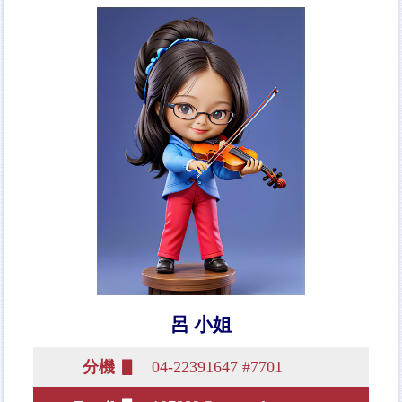
呂 小姐
分機 ▋
04-22391647 #7701