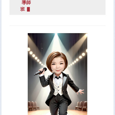
導師
班 ▋