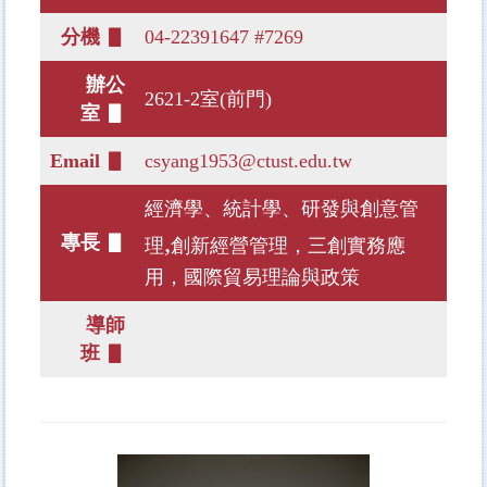
分機 ▋
04-22391647 #7269
辦公
2621-2室(前門)
室 ▋
Email ▋
csyang1953@ctust.edu.tw
經濟學、統計學、研發與創意管
,
專長 ▋
理
創新經營管理，三創實務應
用，國際貿易理論與政策
導師
班 ▋