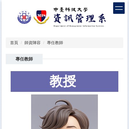
跳
到
主
要
內
容
區
首頁
師資陣容
專任教師
專任教師
教授