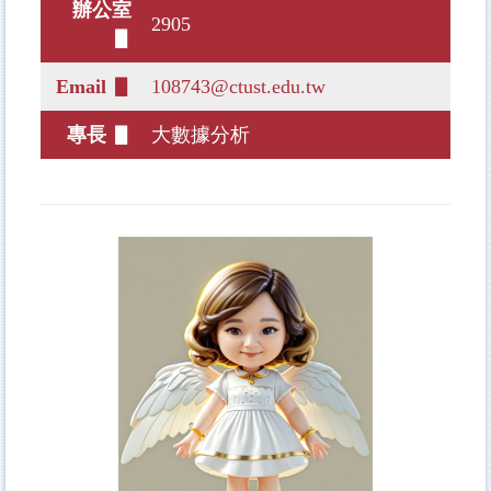
辦公室
2905
▋
Email ▋
108743@ctust.edu.tw
專長 ▋
大數據分析