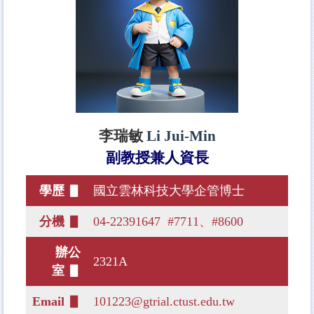
李瑞敏
Li Jui-Min
副教授兼人資長
學歷 ▋
國立雲林科技大學企管博士
分機 ▋
04-22391647 #7711、#8600
辦公
2321A
室 ▋
Email ▋
101223@gtrial.ctust.edu.tw