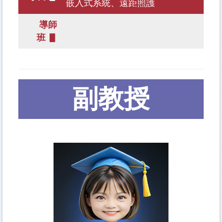
嵌入式系統、遠距照護
導師
班 ▋
副教授