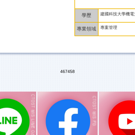
建國科技大學機電
學歷
專案管理
專業領域
4
6
7
4
5
8