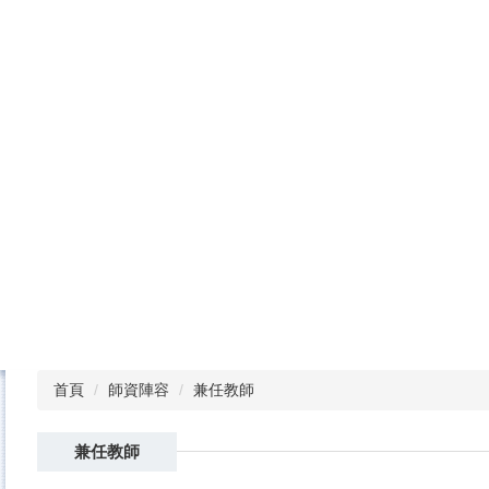
跳
到
主
要
內
容
區
首頁
師資陣容
兼任教師
兼任教師